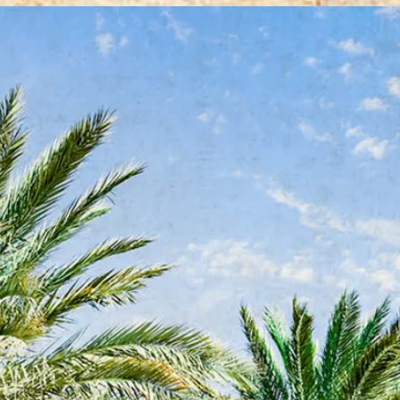
sampai habis dan rasakan
energinya!
#KurmaCastleFarms
#SmescoIndonesia
#EventRecap
#KurmaPremium
#KulinerSehat
#KurmaTerbaik event
smesco recap