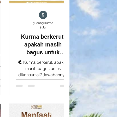
gudang kurma
9 Jul
Kurma berkerut,
apakah masih
bagus untuk
ih
dikonsumsi?
ang
🤔 Kurma berkerut, apakah
mil!
masih bagus untuk
ond
dikonsumsi? Jawabannya,
but
ya, selama kualitasnya masih
baik dan disimpan dengan
ang
benar. Kulit kurma yang
berkerut merupakan bagian
 di
dari proses alami, terutama
s
karena: 💧 Kadar air