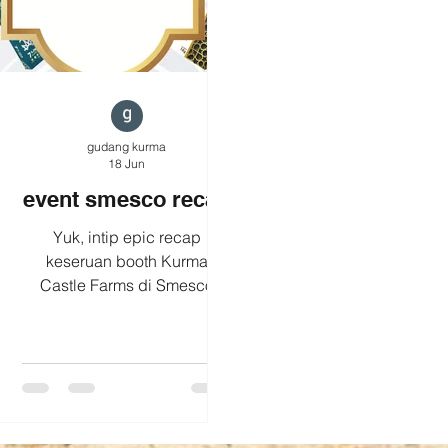
gudang kurma
18 Jun
event smesco recap
Yuk, intip epic recap
keseruan booth Kurma
Castle Farms di Smesco
Indonesia! Video ini
merekam ledakan
antusiasme pengunjung saat
mencoba kelembutan dan
manis alami kurma terbaik
kami. Tonton videonya