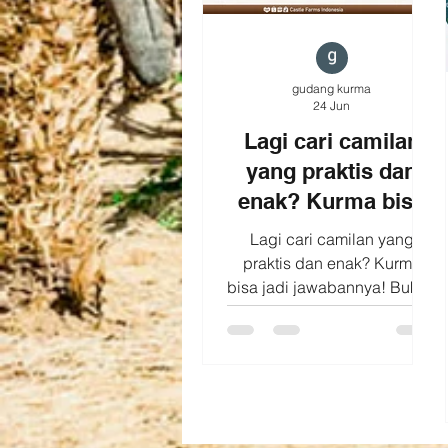
Tahukah kamu?
gudang kurma
24 Jun
Lagi cari camilan
yang praktis dan
enak? Kurma bisa
jadi jawabannya!
Lagi cari camilan yang
praktis dan enak? Kurma
bisa jadi jawabannya! Bukan
hanya identik dengan bulan
Ramadan, kurma juga cocok
dinikmati setiap hari.
Kenapa? ✔️ Praktis dibawa
ke mana saja ✔️ Memiliki
rasa manis alami ✔️ Cocok