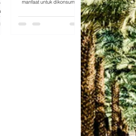
manfaat untuk dikonsumsi
ma
setiap hari. Dengan rasa
an
manis alami dan kandungan
,
serat, kurma bisa menjadi
 dan
pilihan camilan yang praktis
ma
untuk menemani aktivitasmu.
atu
✨ Beberapa manfaat kurma:
m
🌾 Mengandung serat yang
gai
baik untuk membantu
ates
menjaga kesehatan
tuk
pencernaan. ⚡ Memberikan
energi alami untuk
ul:
menunjang aktivitas sehari-
✔️
hari. 🍯 Memiliki rasa manis
alami tanpa tambahan gula,
sa
sehingga cocok sebagai
✔️
alternatif camilan. Nikmati
ai
kurma se
ntuk