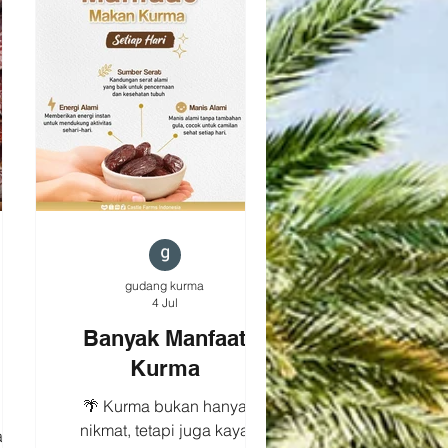
ih
berkurang saat buah matang
ocok
atau selama penyimpanan.
a,
🌴 Karakter alami beberapa
i.
varietas, seperti Ajwa, yang
ari
memang memiliki kulit lebih
berkerut. ☀️ Proses
pematangan dan
kari
pengeringan alami yang
membuat teksturnya semakin
khas. Jadi, jangan langsung
menilai da
gudang kurma
4 Jul
Banyak Manfaat
Kurma
rma
🌴 Kurma bukan hanya
nikmat, tetapi juga kaya
an