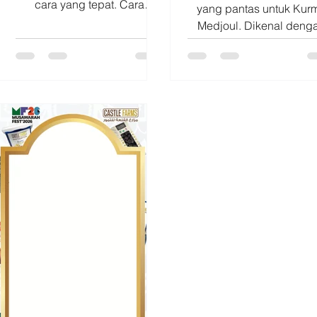
cara yang tepat. Cara
yang pantas untuk Kur
menyimpan kurma
Medjoul. Dikenal deng
Penyimpanan yang benar
ukurannya yang besar
dapat membantu menjaga
daging buah yang tebal,
tekstur, rasa, dan kualitas
rasa manis alami, Kur
kurma lebih lama. Berikut
Medjoul menjadi salah s
beberapa tips sederhana: 📦
varietas kurma premiu
Simpan dalam wadah kedap
yang digemari di berba
udara. 🌡️ Letakkan di tempat
belahan dunia. King of D
yang sejuk atau di dalam
Julukan yang pantas un
chiller bila diperlukan. ☀️
Kurma Medjoul ✨
Hindari paparan sinar
Keunggulan Kurma Medjo
matahari langsung. 🤎
✔️ Ukuran buah besar 
Nikmati secara rutin agar
Tekstur lembut dan
selalu mendapatkan kurma
berdaging tebal ✔️ Ra
dalam kondisi terbaik.
manis alami yang kaya 
Dengan penyimpanan yang
Cocok dinikmati sebag
tepat, seti
camilan atau disajikan u
tamu dan kelua