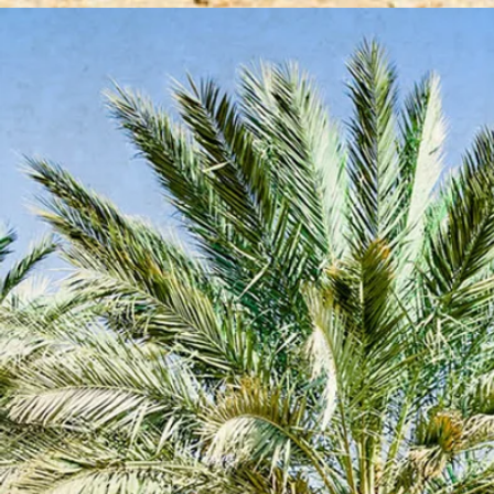
dinikmati kapan saja, baik
saat bekerja, belajar,
maupun bersantai Simpan
beberapa butir kurma di tas,
meja kerja, atau mobil. Saat
lapar datang, kamu sudah
punya camilan yang siap
dinikmati. ✨
#castlefarmsindonesia
#kurmapremium
#camilanharian #health