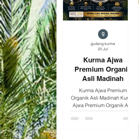
gudang kurma
20 Jul
Kurma Ajwa
Premium Organik
Asli Madinah
Kurma Ajwa Premium
Organik Asli Madinah Kurma
Ajwa Premium Organik Asli
Madinah merupakan salah
satu jenis kurma premium
yang paling banyak dicari
karena kualitas, cita rasa,