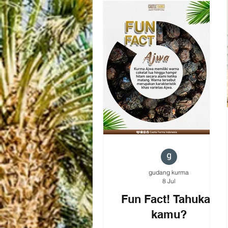
dan keasliannya. Berasal
langsung dari Kota Madinah,
Arab Saudi, kurma Ajwa
dikenal memiliki tekstur yang
lembut, rasa manis alami
yang tidak berlebihan, serta
warna hitam pekat yang
menjadi ciri khasnya. Bagi
pecinta kurma, memilih
Kurma Ajwa Premium
Organik Asli Madinah berarti
memilih produk berkualit
gudang kurma
8 Jul
Fun Fact! Tahukah
kamu?