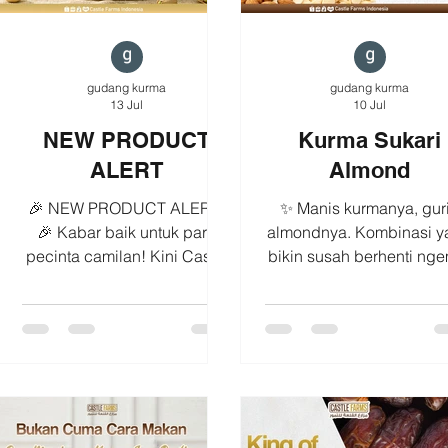
gudang kurma
gudang kurma
13 Jul
10 Jul
NEW PRODUCT
Kurma Sukari
ALERT
Almond
🎉 NEW PRODUCT ALERT!
✨ Manis kurmanya, gur
🎉 Kabar baik untuk para
almondnya. Kombinasi y
pecinta camilan! Kini Castle
bikin susah berhenti nge
Farms menghadirkan dua
🤎🌰 Kurma Sukari Alm
pilihan camilan baru yang
Kurma Sukari yang lem
siap menemani aktivitasmu
dan manis dipadukan
setiap hari. 🌰 Castle Almond
dengan isian almond y
Almond pilihan yang
renyah, menciptakan
dipanggang hingga renyah
perpaduan rasa yang pas
dengan cita rasa gurih alami.
setiap gigitan. 🌴 Mani