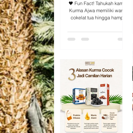
🖤 Fun Fact! Tahukah kamu?
Kurma Ajwa memiliki warna
cokelat tua hingga hampir
hitam secara alami saat
matang. Warna khas inilah
yang membuat Ajwa mudah
dikenali dan menjadi salah
satu varietas kurma yang
paling populer. Selain
tampilannya yang unik, Ajwa
juga dikenal dengan
teksturnya yang lembut dan
cita rasa manis yang khas.
🌴 Sudah pernah mencoba
Kurma Ajwa?
#castlefarmsindonesia
#funfact #kurmaajwa
#kurmapremium
#kurmamadinah Fun Fact!