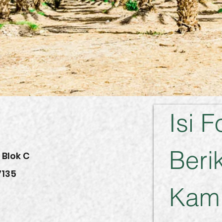
Isi F
Berik
 Blok C
7135
Kami