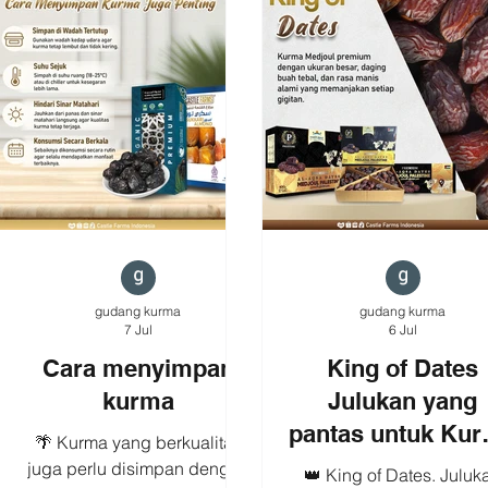
💚 Castle Pistachio Pistachio
alami dari kurma 🌰 Gur
pilihan yang dipanggang
renyah dari almond ☕ C
hingga renyah,
untuk teman ngopi, kerj
menghadirkan rasa gurih
atau camilan saat santa
yang nikmat di setiap
#castlefarms #kurmasuk
gigitan. ✨ Dipanggang
#sukarialmond
hingga renyah ✨ Praktis
#kurmapremium
dibawa ke mana saja ✨
#camilansehat Kurma Su
Cocok untuk teman bekerja,
Almond
belajar, ngopi
gudang kurma
gudang kurma
7 Jul
6 Jul
Cara menyimpan
King of Dates
kurma
Julukan yang
pantas untuk Ku
🌴 Kurma yang berkualitas
Medjoul
juga perlu disimpan dengan
👑 King of Dates. Juluk