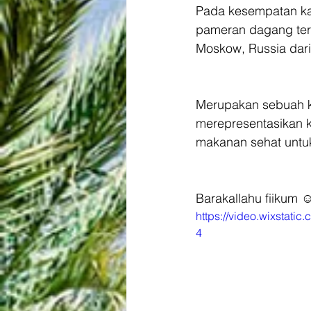
Pada kesempatan kal
pameran dagang terb
Moskow, Russia dari
Merupakan sebuah k
merepresentasikan k
makanan sehat untu
Barakallahu fiikum ☺
https://video.wixsta
4