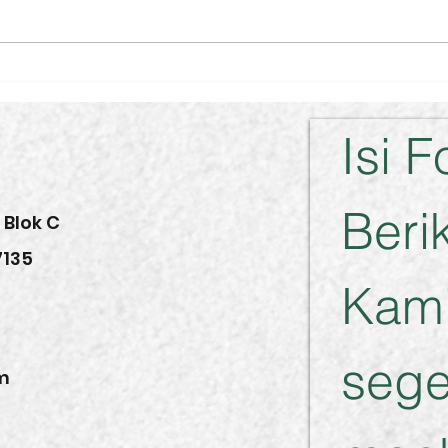
Kur
NEW PRODUCT ALERT
Isi F
Berik
 Blok C
7135
Kami
sege
pm