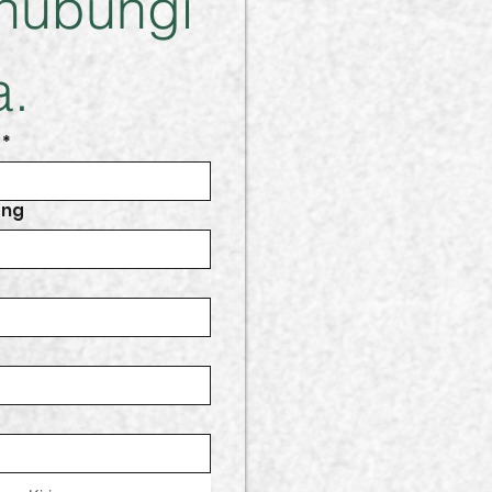
ubungi 
.
*
ang