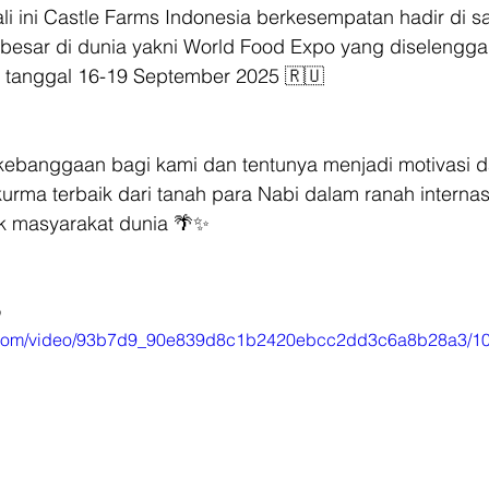
i ini Castle Farms Indonesia berkesempatan hadir di sa
esar di dunia yakni World Food Expo yang diselenggar
 tanggal 16-19 September 2025 🇷🇺
ebanggaan bagi kami dan tentunya menjadi motivasi d
urma terbaik dari tanah para Nabi dalam ranah internas
k masyarakat dunia 🌴✨
️
tic.com/video/93b7d9_90e839d8c1b2420ebcc2dd3c6a8b28a3/10