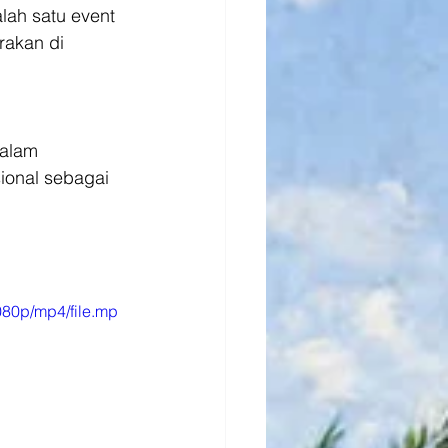
lah satu event 
akan di 
alam 
ional sebagai 
80p/mp4/file.mp