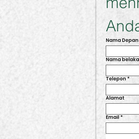
menh
Anda
Nama Depan
Nama belak
Telepon
*
Alamat
Email
*