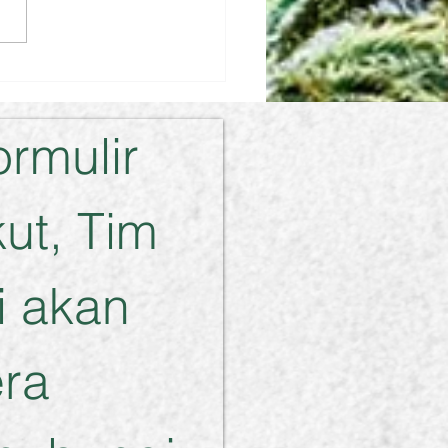
ma Sukari Almond
ormulir 
ut, Tim 
 akan 
ra 