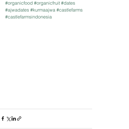
#organicfood
#organicfruit
#dates
#ajwadates
#kurmaajwa
#castlefarms
#castlefarmsindonesia