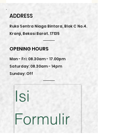
to add more information about your 
straightforward refund or exchange 
shipping methods, packaging and cost. 
policy is a great way to build trust and 
Providing straightforward information 
ADDRESS
reassure your customers that they can 
about your shipping policy is a great 
buy with confidence.
way to build trust and reassure your 
Ruko Sentra Niaga Bintara, Blok C No.4.
customers that they can buy from you 
Kranji, Bekasi Barat. 17135
with confidence.
OPENING HOURS
Mon - Fri: 08.30am - 17.00pm
Saturday: 08.30am - 14pm
Sunday: Off
Isi 
Formulir 