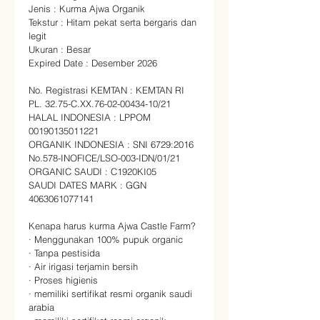
Jenis : Kurma Ajwa Organik
Tekstur : Hitam pekat serta bergaris dan 
legit
Ukuran : Besar
Expired Date : Desember 2026
No. Registrasi KEMTAN : KEMTAN RI 
PL. 32.75-C.XX.76-02-00434-10/21
HALAL INDONESIA : LPPOM 
00190135011221
ORGANIK INDONESIA : SNI 6729:2016 
No.578-INOFICE/LSO-003-IDN/01/21
ORGANIC SAUDI : C1920KI05
SAUDI DATES MARK : GGN 
4063061077141
Kenapa harus kurma Ajwa Castle Farm?
· Menggunakan 100% pupuk organic
· Tanpa pestisida
· Air irigasi terjamin bersih
· Proses higienis
· memiliki sertifikat resmi organik saudi 
arabia