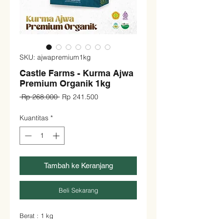
SKU: ajwapremium1kg
Castle Farms - Kurma Ajwa
Premium Organik 1kg
Harga
Harga
 Rp 268.000 
Rp 241.500
Reguler
Promosi
Kuantitas
*
Tambah ke Keranjang
Beli Sekarang
Berat : 1 kg