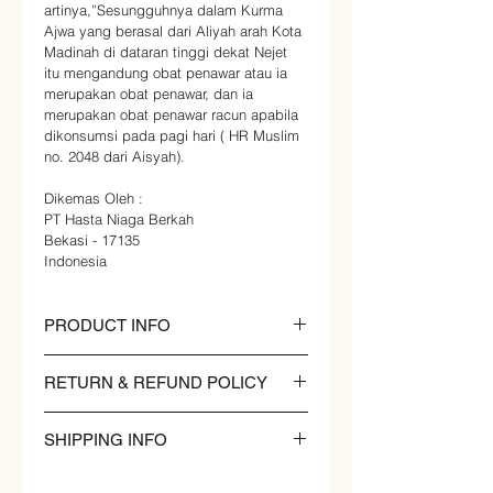
artinya,”Sesungguhnya dalam Kurma 
Ajwa yang berasal dari Aliyah arah Kota 
Madinah di dataran tinggi dekat Nejet 
itu mengandung obat penawar atau ia 
merupakan obat penawar, dan ia 
merupakan obat penawar racun apabila 
dikonsumsi pada pagi hari ( HR Muslim 
no. 2048 dari Aisyah).
Dikemas Oleh :
PT Hasta Niaga Berkah
Bekasi - 17135
Indonesia
PRODUCT INFO
I'm a product detail. I'm a great place to 
RETURN & REFUND POLICY
add more information about your 
product such as sizing, material, care 
I’m a Return and Refund policy. I’m a 
and cleaning instructions. This is also a 
SHIPPING INFO
great place to let your customers know 
great space to write what makes this 
what to do in case they are dissatisfied 
product special and how your 
I'm a shipping policy. I'm a great place 
with their purchase. Having a 
customers can benefit from this item.