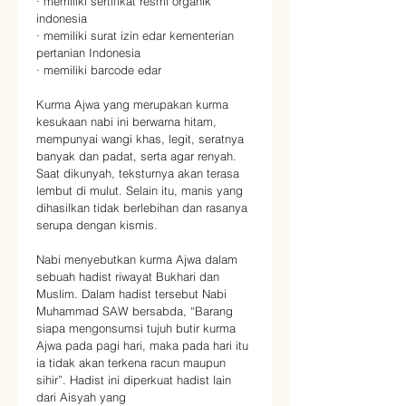
· memiliki sertifikat resmi organik 
indonesia
· memiliki surat izin edar kementerian 
pertanian Indonesia
· memiliki barcode edar
Kurma Ajwa yang merupakan kurma 
kesukaan nabi ini berwarna hitam, 
mempunyai wangi khas, legit, seratnya 
banyak dan padat, serta agar renyah. 
Saat dikunyah, teksturnya akan terasa 
lembut di mulut. Selain itu, manis yang 
dihasilkan tidak berlebihan dan rasanya 
serupa dengan kismis.
Nabi menyebutkan kurma Ajwa dalam 
sebuah hadist riwayat Bukhari dan 
Muslim. Dalam hadist tersebut Nabi 
Muhammad SAW bersabda, “Barang 
siapa mengonsumsi tujuh butir kurma 
Ajwa pada pagi hari, maka pada hari itu 
ia tidak akan terkena racun maupun 
sihir”. Hadist ini diperkuat hadist lain 
dari Aisyah yang 