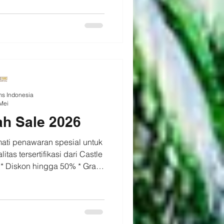
n dan sehat di sela aktivitas
d #organicfood #castlefarms
na situasi yang lagi kamu
kan ?
ms Indonesia
Mei
jah Sale 2026
mati penawaran spesial untuk
tas tersertifikasi dari Castle
* Diskon hingga 50% * Gratis
 Belanja sekarang di Official
Indonesia ✨️ #promo #kurma
rms #castlefarmsindonesia