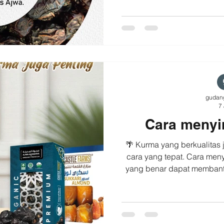
paling populer. Selain tamp
dikenal dengan teksturnya
manis yang khas. 🌴 Su
Ajwa? #castlefarmsindon
#kurmapremium #kurmamadinah Fun Fa
ka
gudan
7 
Cara meny
🌴 Kurma yang berkualitas
cara yang tepat. Cara me
yang benar dapat membantu
kualitas kurma lebih la
sederhana: 📦 Simpan dal
Letakkan di tempat yang sej
diperlukan. ☀️ Hindari papa