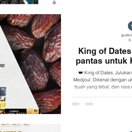
🤎 Nikmati secara rutin ag
dalam kondisi terbaik. Den
s
gudan
6 
King of Date
pantas untuk
👑 King of Dates. Juluka
Medjoul. Dikenal dengan u
buah yang tebal, dan rasa
menjadi salah satu var
digemari di berbagai bel
Julukan yang pantas 
Keunggulan Kurma Medjoul
Tekstur lembut dan berdagi
yang kaya ✔️ Cocok dinik