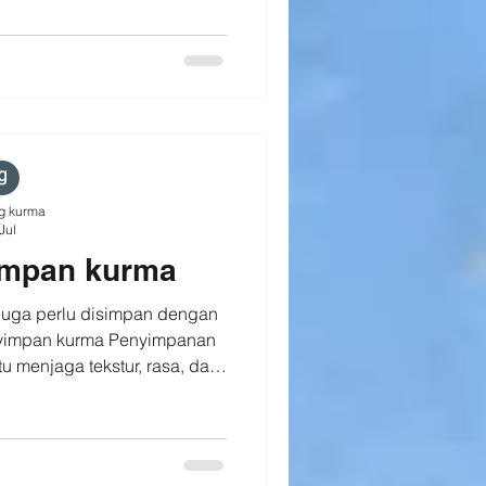
ilannya yang unik, Ajwa juga
 yang lembut dan cita rasa
dah pernah mencoba Kurma
esia #funfact #kurmaajwa
ct! Tahukah
mu?
g kurma
Jul
impan kurma
 juga perlu disimpan dengan
nyimpan kurma Penyimpanan
 menjaga tekstur, rasa, dan
ma. Berikut beberapa tips
am wadah kedap udara. 🌡️
uk atau di dalam chiller bila
ran sinar matahari langsung.