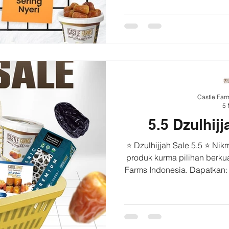
dari tanah Arab, teman ringa
harian. #kurma #healthyfoo
#castlefarmsindonesia Ma
rasa
Castle Far
5 
5.5 Dzulhij
⭐ Dzulhijjah Sale 5.5 ⭐ Nik
produk kurma pilihan berkuali
Farms Indonesia. Dapatkan: 
Ongkir * Pengiriman Instant
Marketplace Castle Farms 
#kurmapremium #castlefa