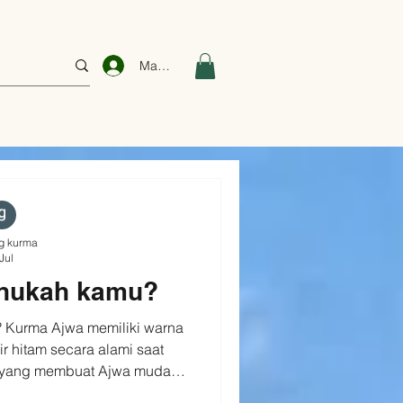
Masuk
g kurma
Jul
ahukah kamu?
? Kurma Ajwa memiliki warna
r hitam secara alami saat
h yang membuat Ajwa mudah
h satu varietas kurma yang