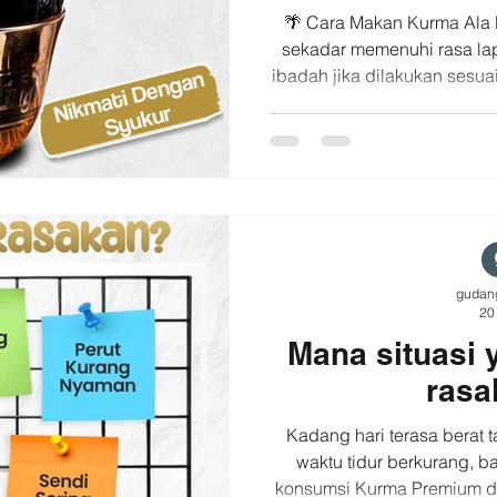
🌴 Cara Makan Kurma Ala Rasulullah
sekadar memenuhi rasa lapa
ibadah jika dilakukan sesua
ﷺ. Beberapa adab yang bisa kita amalkan: 🤲 Awali
dengan membaca Bismilla
🌴 Makan secukupnya 🔢
kurma dalam jumlah ganjil 
kepada Allah SWT Rasulullah ﷺ bersabda: "
salah seorang di antara 
makan deng
gudan
20
Mana situasi 
rasa
Kadang hari terasa berat t
waktu tidur berkurang, ba
konsumsi Kurma Premium dar