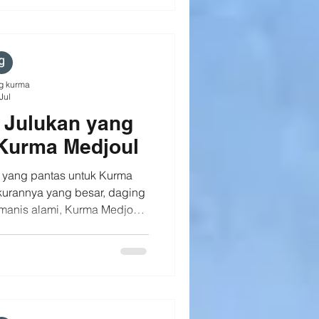
ar selalu mendapatkan kurma
gan penyimpanan yang tepat,
eti
g kurma
Jul
s Julukan yang
 Kurma Medjoul
n yang pantas untuk Kurma
kurannya yang besar, daging
 manis alami, Kurma Medjoul
ietas kurma premium yang
ahan dunia. King of Dates
untuk Kurma Medjoul ✨
: ✔️ Ukuran buah besar ✔️
ng tebal ✔️ Rasa manis alami
mati sebagai camilan atau