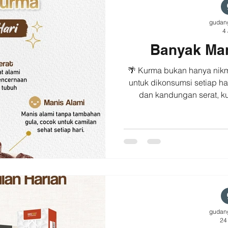
disajikan untu
gudan
4 
Banyak Ma
🌴 Kurma bukan hanya nikma
untuk dikonsumsi setiap ha
dan kandungan serat, ku
camilan yang praktis unt
Beberapa manfaat kurma:
baik untuk membantu menja
Memberikan energi alami 
sehari-hari. 🍯 Memiliki ra
gula, sehingga cocok sebaga
kur
gudan
24