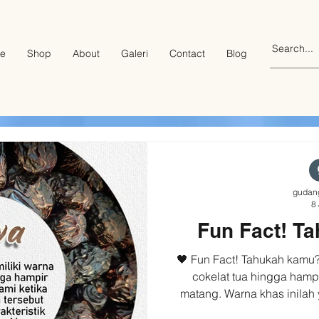
e
Shop
About
Galeri
Contact
Blog
gudan
8 
Fun Fact! T
🖤 Fun Fact! Tahukah kamu
cokelat tua hingga hampi
matang. Warna khas inila
dikenali dan menjadi sala