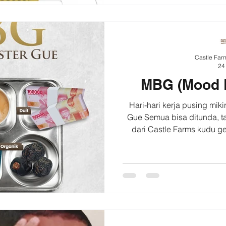
Castle Far
24
MBG (Mood 
Hari-hari kerja pusing mik
Gue Semua bisa ditunda, t
dari Castle Farms kudu g
manis, kurma Ajwa Orga
penuhi nutrisi harianmu
#moodbooster #castlefar