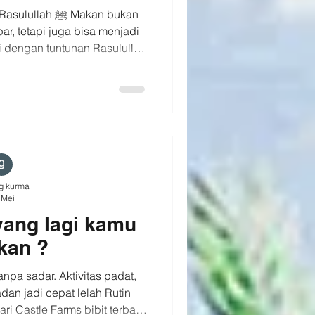
 ﷺ Makan bukan
r, tetapi juga bisa menjadi
i dengan tuntunan Rasulullah
h 👉 Gunakan tangan kanan
 Dianjurkan mengonsumsi
🤍 Akhiri dengan rasa syukur
Apabila
kalian makan, hendaklah ia
an tangan k
g kurma
 Mei
yang lagi kamu
kan ?
anpa sadar. Aktivitas padat,
dan jadi cepat lelah Rutin
i Castle Farms bibit terbaik