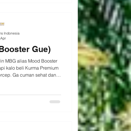
ms Indonesia
 Apr
Booster Gue)
irin MBG alias Mood Booster
api kalo beli Kurma Premium
ercep. Ga cuman sehat dan
niknya cocok banget buat
. 🤎💛 #mbg #moodoftheday
ms #castlefarmsindonesia