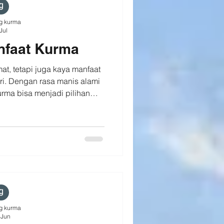
k tamu dan kelua
g kurma
Jul
nfaat Kurma
t, tetapi juga kaya manfaat
ri. Dengan rasa manis alami
rma bisa menjadi pilihan
uk menemani aktivitasmu. ✨
 🌾 Mengandung serat yang
ga kesehatan pencernaan. ⚡
untuk menunjang aktivitas
sa manis alami tanpa tambahan
i alternatif camilan. Nikmati
ma se
g kurma
 Jun